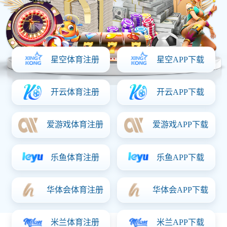
数据从这里开始
覆盖实时赛事、专业数据、高清视频，
星空在线
官网APP
与网页版为您提供便捷的体育服务。
APP下载
网页版入口
首页
/
体育资讯
/ 正文
2026-06-09 15:02
40 次阅读
南通支云九轮仅一胜vs青岛海牛三连平，