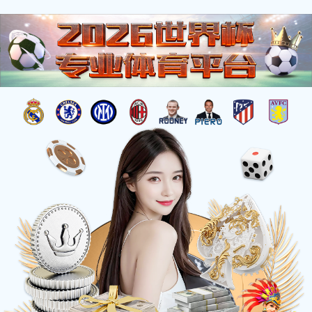
注册入口
星空在线官网
—— 比赛