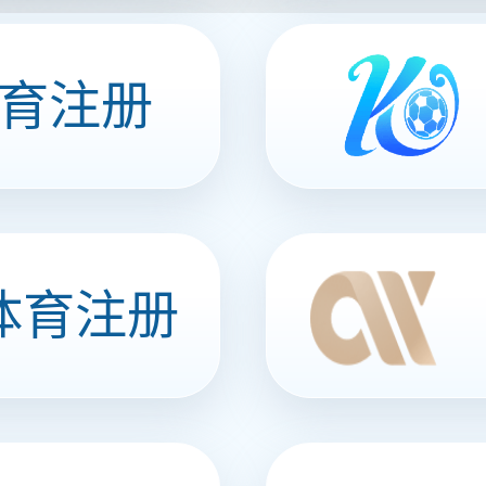
功能模块更新 · 分类查看版本演
功能角度归纳最近多个版本的主要更新内容，便于你快速了解优
赛事推荐
览数据实时同步。
v6.3.0：
基于行为模式的推
送。
用户参与积极性。
v6.2.0：
新增“热投榜”，
能一键直达。
v5.9.2：
话题聚合功能加入