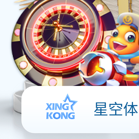
五大功能专区标签切换
一键切换你想了解的功能模块，内容直观明了，适合用户快
体育赛事
整合星空在线官网旗下多类热门体育项目，包括