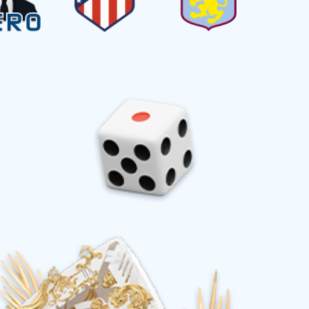
捷的体育服务。
全年无休客服