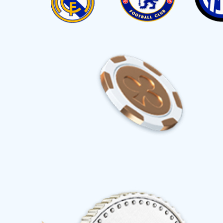
覆盖实时赛事
平台稳定流畅