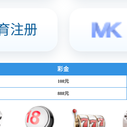
奇砍下32分20篮板12助攻，掘
布莱克尼突破倒地未获哨
时险胜...
广告牌，外...
时间今日上午，丹佛掘金在主场与
在近日进行的一场CBA焦点战
沃基雄鹿展开了一场堪称经...
外援布莱克尼在一次持球突破中.
-08-01
查看详情
2026-08-01
联系我们