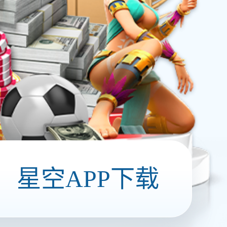
多端互动
战术演练
电竞数据
资讯中心
回放，带来沉浸式观赛体验。