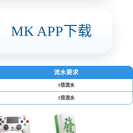
声愤而踢
魔术莫斯利执教胜率升至55%，韦
苏炳
尔特曼精简...
新周期
中，同曦
奥兰多魔术队在本赛季悄然完成了一场
近期
..
静默的革命。在主教练贾马尔...
程，有
查看详情
2026-07-31
查看详情
2026-