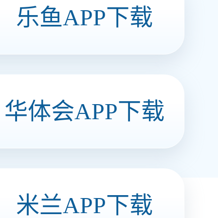
是一次个人职业选择，实则牵动着勇士教练
夫·科尔的帅位比外界想象的更为稳固，勇
金森的忠诚，更像是一块试金石，试出了勇
下来，勇士队能否在科尔的带领下重返巅
转化为球场上的胜利。
下一篇：
高芙法网后首战不敌科斯丘克，非受