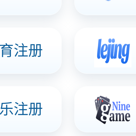
战术
两记犀利的反击击溃了拜...
侠季
核心卢卡·东契奇因连...
，防线
家队大名单，并明确表示...
，球