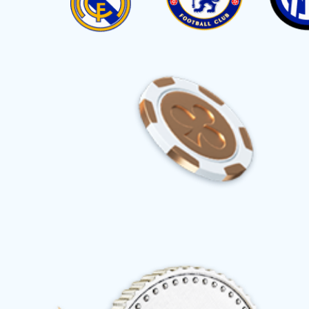
覆盖实时赛事
首页
/
体育资讯
/ 正文