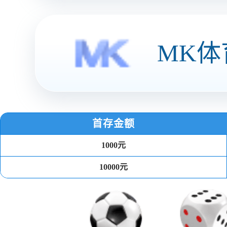
本赛季，斯蒂芬·库里交出了三分命中率高达42
2026-07-30
5
郭艾伦复出在即？训练视频中急停跳投
近日，CBA辽宁队核心后卫郭艾伦发布的一段
2026-06-12
推荐网站
U体育下载
九游娱乐平台
博亚app下载
星空官网
MILANCOM米兰·(中国)官方网站
星空平台