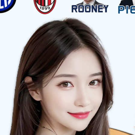
、专业数据、高清视频，
星空在线官网APP
与网页版为您提供便
APP下载
网页版入口
金州勇士队首席助教肯尼·阿特金森近日拒绝了克
留在湾区辅佐史蒂夫·科尔。这一消息在联盟内部
为阿特金森的选择背后，可能隐藏着更深层的信号