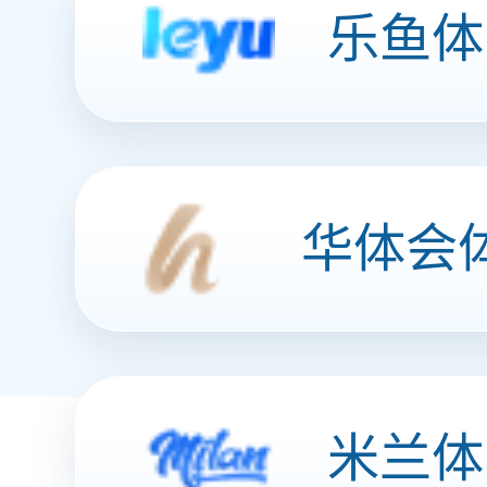
上一篇：
继承广东辽篮？小诸葛豪言要建王朝…