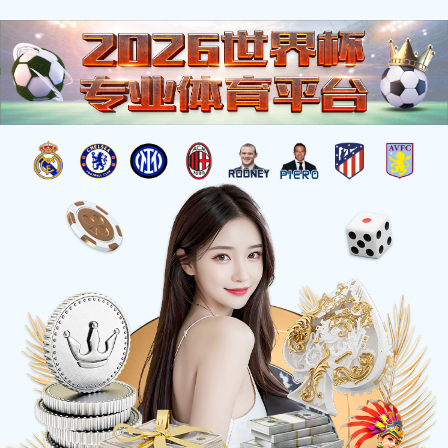
注册入口
星空在线官网
—— 比赛